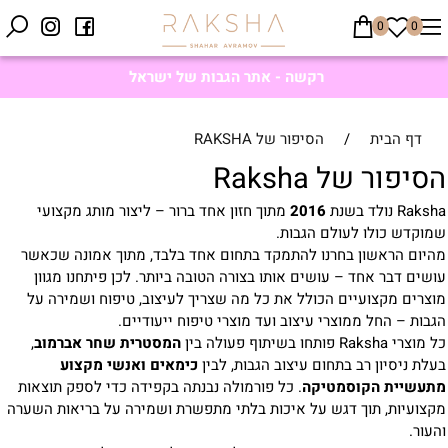
0
0
רקשה - אתר הגבות של ישראל
דף הבית
/
הסיפור של RAKSHA
הסיפור של Raksha
Raksha נולד בשנת
2016
מתוך חזון אחד ברור – ליצור מותג מקצועי
שמוקדש כולו לעולם הגבות.
מהיום הראשון בחרנו להתמקד בתחום אחד בלבד, מתוך אמונה שכאשר
עושים דבר אחד – עושים אותו בצורה הטובה ביותר. לכן פיתחנו מגוון
מוצרים מקצועיים הכולל את כל מה שצריך לעיצוב, טיפוח ושמירה על
הגבות – החל ממוצרי עיצוב ועד מוצרי טיפוח ייעודיים.
כל מוצרי Raksha פותחו בשיתוף פעולה בין
המסטרית שחר אברמוב
,
בעלת ניסיון רב בתחום עיצוב הגבות, לבין
כימאים ואנשי מקצוע
מתעשיית הקוסמטיקה
. כל פורמולה נבנתה בקפידה כדי לספק תוצאות
מקצועיות, תוך דגש על איכות בלתי מתפשרת ושמירה על בריאות השערה
והעור.