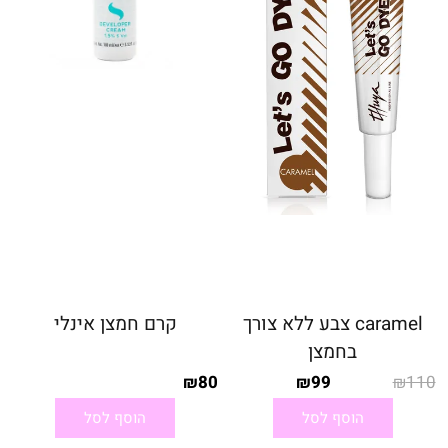
caramel צבע ללא צורך
קרם חמצן אינלי
בחמצן
80
99
110
₪
₪
₪
הוסף לסל
הוסף לסל