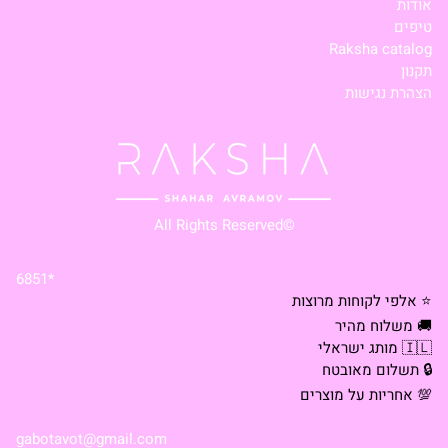
אודות
טיפים
Raksha catalog
תקנון
הצהרת נגישות
©All Rights Reserved
*6851
⭐ אלפי לקוחות מרוצות
🚚 משלוח מהיר
🇮🇱 מותג ישראלי
🔒 תשלום מאובטח
💯 אחריות על מוצרים
gabotavot@gmail.com