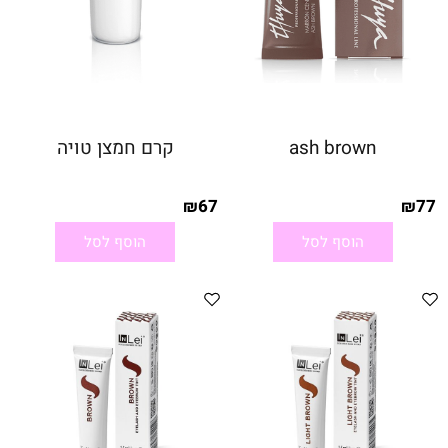
ash brown
קרם חמצן טויה
67
77
₪
₪
הוסף לסל
הוסף לסל